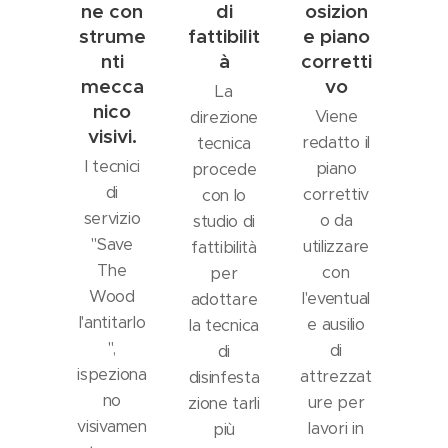
ne con
di
osizion
strume
fattibilit
e piano
nti
à
corretti
mecca
vo
La
nico
Viene
direzione
visivi.
redatto il
tecnica
I tecnici
piano
procede
di
correttiv
con lo
servizio
o da
studio di
"Save
utilizzare
fattibilità
The
con
per
Wood
l'eventual
adottare
l'antitarlo
e ausilio
la tecnica
",
di
di
ispeziona
attrezzat
disinfesta
no
ure per
zione tarli
visivamen
lavori in
più