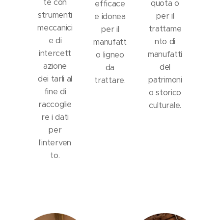
te con
quota o
efficace
strumenti
per il
e idonea
meccanici
trattame
per il
e di
nto di
manufatt
intercett
manufatti
o ligneo
azione
del
da
dei tarli al
patrimoni
trattare.
fine di
o storico
raccoglie
culturale.
re i dati
per
l'interven
to.