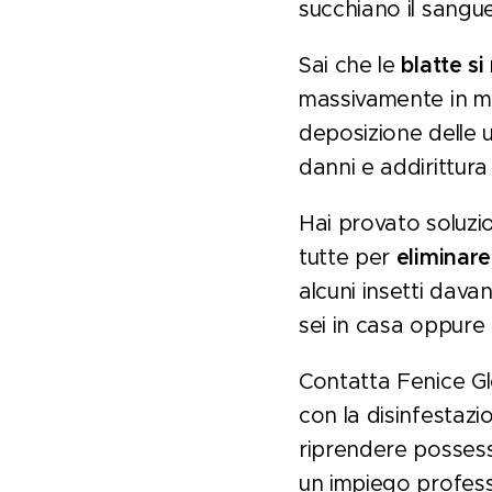
succhiano il sangu
Sai che le
blatte s
massivamente in me
deposizione delle 
danni e addirittura 
Hai provato soluzio
tutte per
eliminar
alcuni insetti davan
sei in casa oppure 
Contatta Fenice Gl
con la disinfestazio
riprendere possesso
un impiego professi