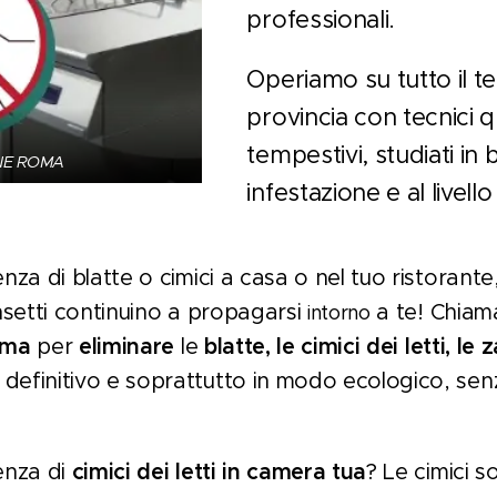
professionali.
Operiamo su tutto il te
provincia con tecnici qu
tempestivi, studiati in 
NE ROMA
infestazione e al livello
nza di blatte o cimici a casa o nel tuo ristorant
nsetti continuino a propagarsi
a te! Chiam
intorno
oma
per
eliminare
le
blatte, le cimici dei letti, le
efinitivo e soprattutto in modo ecologico, sen
enza di
cimici dei letti in camera tua
? Le cimici s