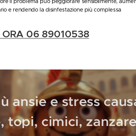
 ore il problema può peggiorare sensibilmente, aument
tario e rendendo la disinfestazione più complessa
 ORA 06 89010538
iù ansie e stress caus
, topi, cimici, zanzare,