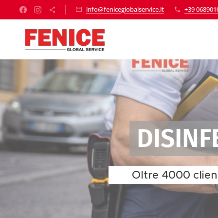
info@feniceglobalservice.it
+39 068901
DISIN
✔ Oltre 4000 clienti