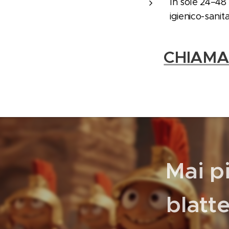
In sole 24–48
igienico-sani
📞
CHIAMA
Mai p
blatte