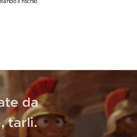
ando il rischio
ate da
 tarli.