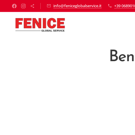
info@feniceglobalservice.it
+39 068901
Bene