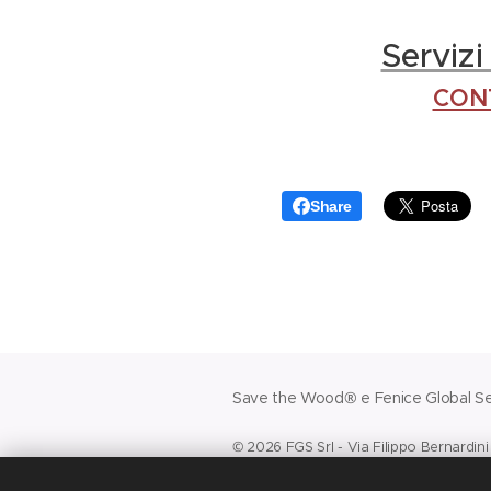
Servizi
CON
Share
Save the Wood® e Fenice Global Ser
© 2026 FGS Srl - Via Filippo Bernardin
Codice Fiscale e Partita Iva n. 1595155