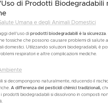
'Uso di Prodotti Biodegradabili 
ne
a Salute Umana e degli Animali Domestici
prodotti biodegradabili è la sicurezza
aggi dell'uso di
.
iche tossiche che possono causare problemi di salute a
li domestici. Utilizzando soluzioni biodegradabili, è poss
problemi respiratori e altre complicazioni mediche.
'Ambiente
ili si decompongono naturalmente, riducendo il rischi
A differenza dei pesticidi chimici tradizionali,
riche.
che
 i prodotti biodegradabili si dissolvono in composti n
i.