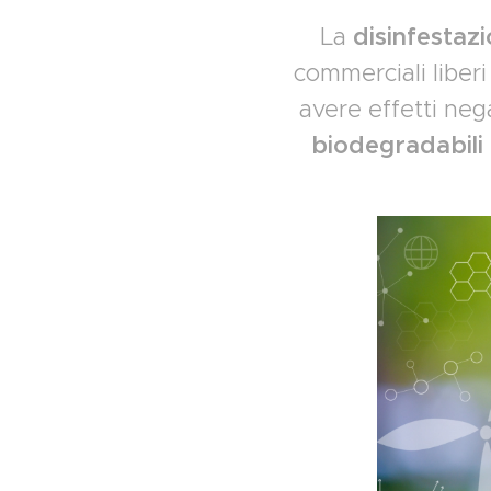
La
disinfestaz
commerciali liberi
avere effetti nega
biodegradabili