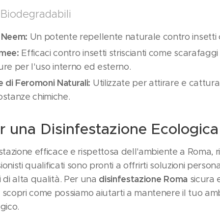
 Biodegradabili
i Neem:
Un potente repellente naturale contro insetti 
omee:
Efficaci contro insetti striscianti come scarafagg
ure per l'uso interno ed esterno.
 di Feromoni Naturali:
Utilizzate per attirare e catturar
sostanze chimiche.
r una Disinfestazione Ecologica
stazione efficace e rispettosa dell'ambiente a Roma, ri
ionisti qualificati sono pronti a offrirti soluzioni person
disinfestazione Roma
 di alta qualità. Per una
sicura e
copri come possiamo aiutarti a mantenere il tuo amb
gico.