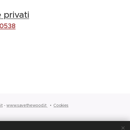
 privati
0538
it
-
www.savethewood.it
Cookies