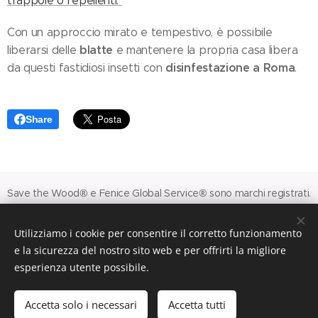
trappole o repellenti.
Con un approccio mirato e tempestivo, è possibile
blatte
liberarsi delle
e mantenere la propria casa libera
disinfestazione a Roma
da questi fastidiosi insetti con
.
Share
Save the Wood® e Fenice Global Service® sono marchi registrati.
© 2026 FGS Srl - Via Filippo Bernardini 30 - 00165 Roma
Utilizziamo i cookie per consentire il corretto funzionamento
Codice Fiscale e Partita Iva n. 15951551009.
e la sicurezza del nostro sito web e per offrirti la migliore
Capitale sociale € 10.000,00.
esperienza utente possibile.
Accetta solo i necessari
Accetta tutti
Info@feniceglobalservice.it
-
www.savethewood.it
Cookies