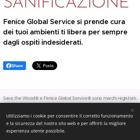
SANIFICAZIONE
Fenice Global Service si prende cura
dei tuoi ambienti ti libera per sempre
dagli ospiti indesiderati.
Share
Save the Wood® e Fenice Global Service® sono marchi registrati.
© 2026 FGS Srl - Via Filippo Bernardini 30 - 00165 Roma
Utilizziamo i cookie per consentire il corretto funzionamento
Codice Fiscale e Partita Iva n. 15951551009.
e la sicurezza del nostro sito web e per offrirti la migliore
Capitale sociale € 10.000,00.
esperienza utente possibile.