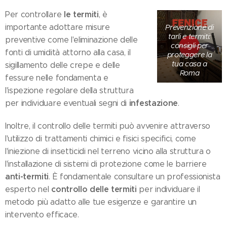
le termiti
Per controllare
, è
importante adottare misure
Prevenzione di
tarli e termiti:
preventive come l'eliminazione delle
consigli per
fonti di umidità attorno alla casa, il
proteggere la
tua casa a
sigillamento delle crepe e delle
Roma
fessure nelle fondamenta e
l'ispezione regolare della struttura
infestazione
per individuare eventuali segni di
.
Inoltre, il controllo delle termiti può avvenire attraverso
l'utilizzo di trattamenti chimici e fisici specifici, come
l'iniezione di insetticidi nel terreno vicino alla struttura o
l'installazione di sistemi di protezione come le barriere
anti-termiti
. È fondamentale consultare un professionista
controllo delle termiti
esperto nel
per individuare il
metodo più adatto alle tue esigenze e garantire un
intervento efficace.