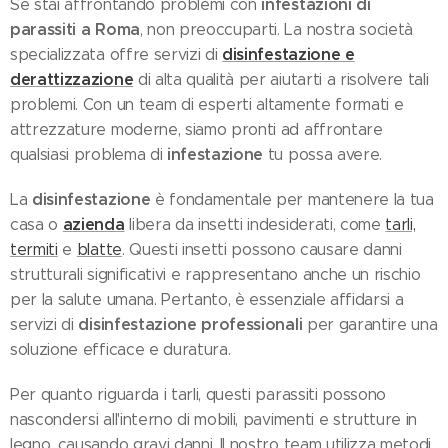
infestazioni di
Se stai affrontando problemi con
parassiti a Roma
, non preoccuparti. La nostra società
disinfestazione e
specializzata offre servizi di
derattizzazione
di alta qualità per aiutarti a risolvere tali
problemi. Con un team di esperti altamente formati e
attrezzature moderne, siamo pronti ad affrontare
infestazione
qualsiasi problema di
tu possa avere.
disinfestazione
La
è fondamentale per mantenere la tua
azienda
casa o
libera da insetti indesiderati, come
tarli,
termiti
e
blatte
. Questi insetti possono causare danni
strutturali significativi e rappresentano anche un rischio
per la salute umana. Pertanto, è essenziale affidarsi a
disinfestazione professionali
servizi di
per garantire una
soluzione efficace e duratura.
Per quanto riguarda i tarli, questi parassiti possono
nascondersi all'interno di mobili, pavimenti e strutture in
legno, causando gravi danni. Il nostro team utilizza metodi