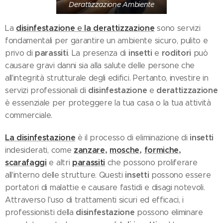
Derattizzazione Ambiente
disinfestazione
la derattizzazione
La
e
sono servizi
fondamentali per garantire un ambiente sicuro, pulito e
parassiti
insetti
roditori
privo di
. La presenza di
e
può
causare gravi danni sia alla salute delle persone che
all'integrità strutturale degli edifici. Pertanto, investire in
disinfestazione
derattizzazione
servizi professionali di
e
è essenziale per proteggere la tua casa o la tua attività
commerciale.
La disinfestazione
insetti
è il processo di eliminazione di
zanzare
,
mosche
,
formiche
,
indesiderati, come
scarafaggi
parassiti
e altri
che possono proliferare
insetti
all'interno delle strutture. Questi
possono essere
portatori di malattie e causare fastidi e disagi notevoli.
Attraverso l'uso di trattamenti sicuri ed efficaci, i
disinfestazione
professionisti della
possono eliminare