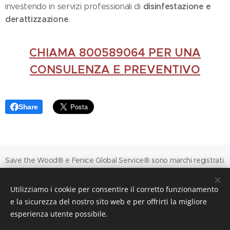
disinfestazione e
investendo in servizi professionali di
derattizzazione
.
CHIAMA 800589064 PER UNA
CONSULENZA E PREVENTIVO
Share
Save the Wood® e Fenice Global Service® sono marchi registrati.
© 2026 FGS Srl - Via Filippo Bernardini 30 - 00165 Roma
Utilizziamo i cookie per consentire il corretto funzionamento
Codice Fiscale e Partita Iva n. 15951551009.
e la sicurezza del nostro sito web e per offrirti la migliore
Capitale sociale € 10.000,00.
esperienza utente possibile.