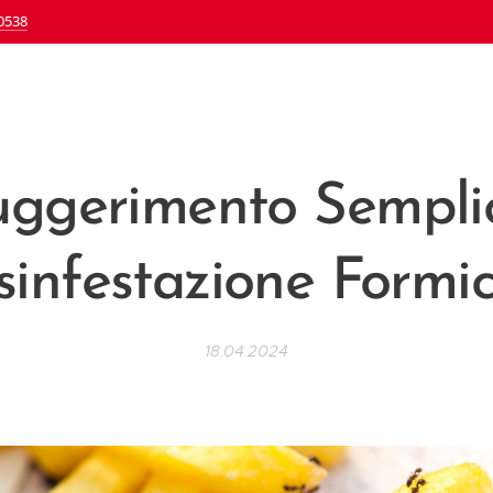
0538
uggerimento Semplic
sinfestazione Formi
18.04.2024