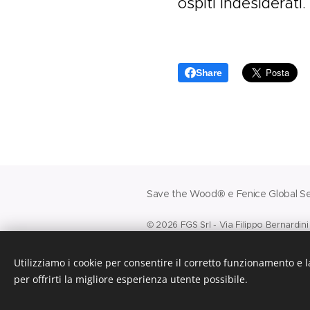
ospiti indesiderati.
Share
Save the Wood® e Fenice Global Ser
© 2026 FGS Srl - Via Filippo Bernardin
Codice Fiscale e Partita Iva n. 1595155
Capitale sociale € 10.000,00.
Utilizziamo i cookie per consentire il corretto funzionamento e l
per offrirti la migliore esperienza utente possibile.