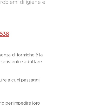
oblemi di igiene e
538
enza di formiche è la
e esistenti e adottare
uire alcuni passaggi
rlo per impedire loro