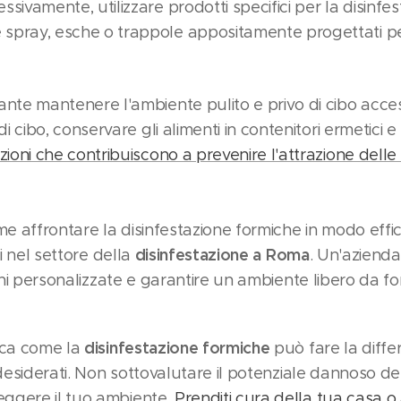
ssivamente, utilizzare prodotti specifici per la disinfe
 spray, esche o trappole appositamente progettati p
ante mantenere l'ambiente pulito e privo di cibo access
i di cibo, conservare gli alimenti in contenitori ermetici
zioni che contribuiscono a prevenire l'attrazione delle
me affrontare la disinfestazione formiche in modo effica
disinfestazione a Roma
ti nel settore della
. Un'azienda
ioni personalizzate e garantire un ambiente libero da f
disinfestazione formiche
ica come la
può fare la diffe
ndesiderati. Non sottovalutare il potenziale dannoso de
ggere il tuo ambiente.
Prenditi cura della tua casa 