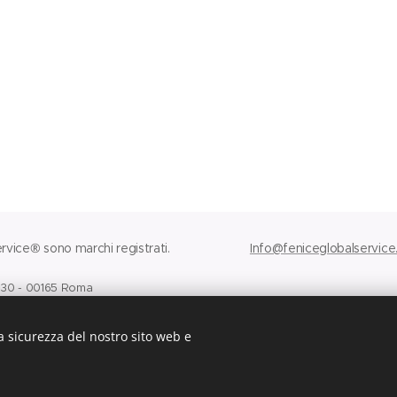
vice® sono marchi registrati.
Info@feniceglobalservice.
i 30 - 00165 Roma
1009.
a sicurezza del nostro sito web e