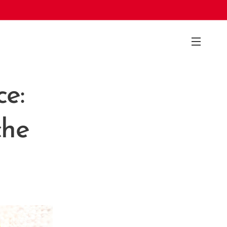
e:
che