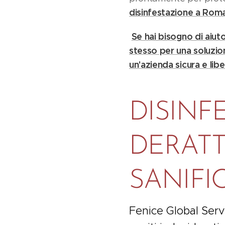
disinfestazione a Rom
Se hai bisogno di aiut
stesso per una soluzion
un'azienda sicura e lib
DISINF
DERATT
SANIFI
Fenice Global Servi