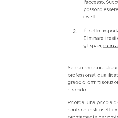
l'accesso. Succe
possono essere
insetti.
È inoltre import
Eliminare i rest
gli spazi,
sono a
Se non sei sicuro di co
professionisti qualifica
grado di offrirti soluz
e rapido.
Ricorda, una piccola d
contro questi insetti i
prontamente per prote