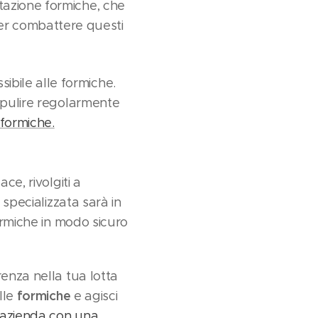
stazione formiche, che
er combattere questi
ibile alle formiche.
 e pulire regolarmente
 formiche.
ce, rivolgiti a
 specializzata sarà in
ormiche in modo sicuro
renza nella tua lotta
formiche
lle
e agisci
o azienda con una