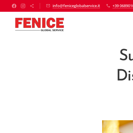
info@feniceglobalservice.it
+39 068901
S
Di