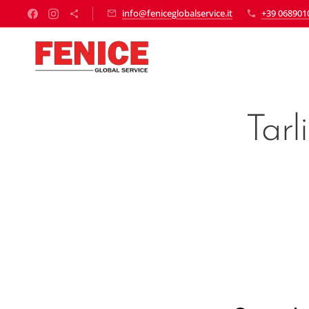
info@feniceglobalservice.it
+39 068901
Tarl