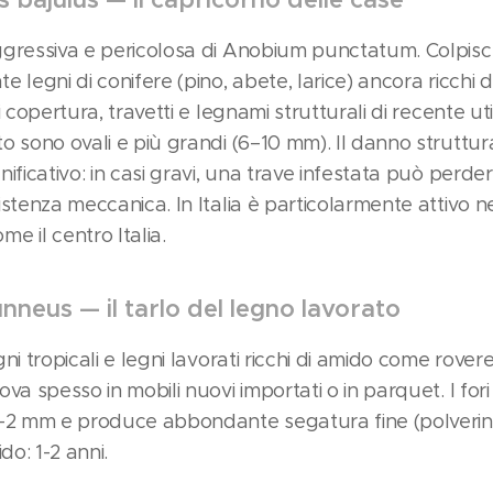
ggressiva e pericolosa di Anobium punctatum. Colpis
e legni di conifere (pino, abete, larice) ancora ricchi 
i copertura, travetti e legnami strutturali di recente utili
o sono ovali e più grandi (6–10 mm). Il danno struttu
nificativo: in casi gravi, una trave infestata può perde
istenza meccanica. In Italia è particolarmente attivo n
e il centro Italia.
nneus — il tarlo del legno lavorato
ni tropicali e legni lavorati ricchi di amido come rovere
ova spesso in mobili nuovi importati o in parquet. I for
1–2 mm e produce abbondante segatura fine (polverino
ido: 1-2 anni.