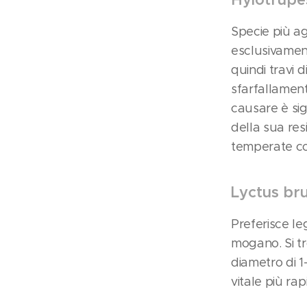
Specie più a
esclusivament
quindi travi d
sfarfallament
causare è sig
della sua res
temperate com
Lyctus bru
Preferisce leg
mogano. Si tr
diametro di 
vitale più rap