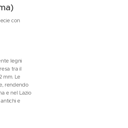
oma)
specie con
ente legni
esa tra il
–2 mm. Le
le, rendendo
ma e nel Lazio
 antichi e