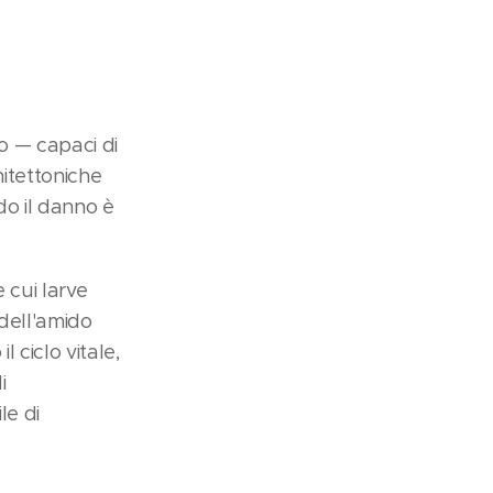
no — capaci di
hitettoniche
do il danno è
e cui larve
 dell'amido
 ciclo vitale,
i
le di