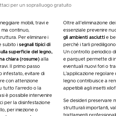
ttaci per un sopralluogo gratuito
ggiare mobili, travi e
Oltre all’eliminazione dei 
o ma continuo,
essenziale prevenire nuo
gli ambienti asciutti
uttura. Per eliminare i
e ben
segnali tipici di
e subito i
perché i tarli prediligon
sulla superficie del legno,
Un controllo periodico d
rina chiara (rosume)
alla
e parquet permette di 
avi. Il primo passo
eventuali nuovi fori o tr
o infestato, evitare di
L’applicazione regolare 
are con attenzione
legno contribuisce a re
 tutto l’arredo o la
appetibili agli insetti xilof
asi è possibile intervenire
Se desideri preservare m
ci per la disinfestazione
strutturali importanti, v
lo, per iniezione o
trattamenti professional