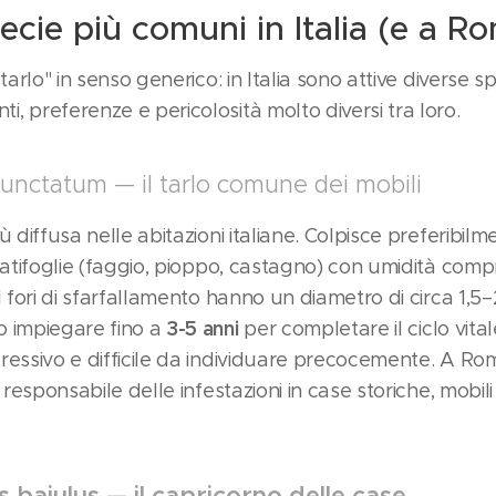
ecie più comuni in Italia (e a R
 tarlo" in senso generico: in Italia sono attive diverse 
, preferenze e pericolosità molto diversi tra loro.
nctatum — il tarlo comune dei mobili
ù diffusa nelle abitazioni italiane. Colpisce preferibilm
 latifoglie (faggio, pioppo, castagno) con umidità compr
 I fori di sfarfallamento hanno un diametro di circa 1,5
3-5 anni
o impiegare fino a
per completare il ciclo vita
ressivo e difficile da individuare precocemente. A Ro
e responsabile delle infestazioni in case storiche, mobili
 bajulus — il capricorno delle case