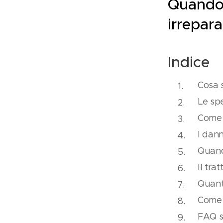
Quando 
irrepara
Indice
Cosa s
Le spe
Come 
I dann
Quand
Il tra
Quant
Come 
FAQ su