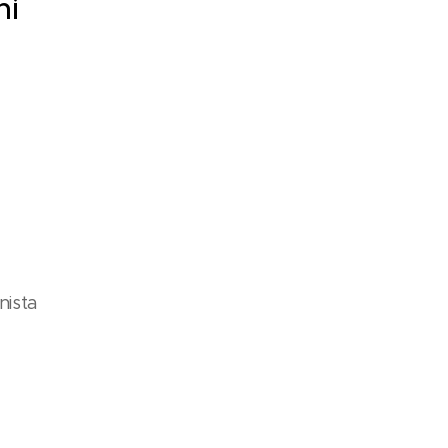
ni
nista