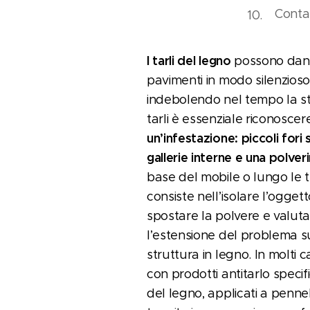
Conta
I tarli del legno
possono danne
pavimenti in modo silenzios
indebolendo nel tempo la str
tarli è essenziale riconoscer
un’infestazione: piccoli fori 
gallerie interne e una polve
base del mobile o lungo le tr
consiste nell’isolare l’oggett
spostare la polvere e valut
l’estensione del problema su
struttura in legno. In molti c
con prodotti antitarlo specifi
del legno, applicati a pennel