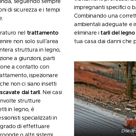
fonda, seguendo sempre
impregnanti specifici o b
ni di sicurezza e i tempi
Combinando una corrett
e.
ambientali adeguate e int
trattamento
tarli del legn
uraturo nel
eliminare i
enire non solo sull’area
tua casa dai danni che 
intera struttura in legno,
ione a giunzioni, parti
 zone a contatto con
trattamento, ispezionare
he non ci siano insetti
 scavate dai tarli
. Nei casi
nvolte strutture
tti in legno, è
ssionisti specializzati in
 grado di effettuare
Disinfe
croonde o altri sistemi