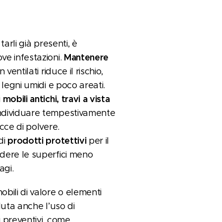
tarli già presenti, è
Mantenere
ve infestazioni.
 ventilati riduce il rischio,
o legni umidi e poco areati.
mobili antichi, travi a vista
i
individuare tempestivamente
acce di polvere.
prodotti protettivi
di
per il
ndere le superfici meno
agi.
obili di valore o elementi
aluta anche l’uso di
i preventivi, come