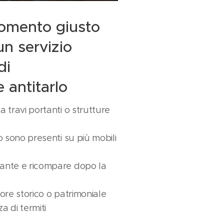
omento giusto
n servizio
di
 antitarlo
a travi portanti o strutture
to sono presenti su più mobili
dante e ricompare dopo la
lore storico o patrimoniale
a di termiti