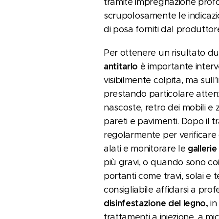
tramite impregnazione pro
scrupolosamente le indicazio
di posa forniti dal produttor
Per ottenere un risultato d
antitarlo
è importante interv
visibilmente colpita, ma sull’
prestando particolare attenz
nascoste, retro dei mobili e
pareti e pavimenti. Dopo il 
regolarmente per verificare c
gallerie
alati e monitorare le
più gravi, o quando sono coi
portanti come travi, solai e te
consigliabile affidarsi a profe
disinfestazione del legno,
in
trattamenti a iniezione, a mi