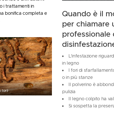
 o i trattamenti in
Quando è il m
na bonifica completa e
.
per chiamare u
professionale 
disinfestazione
L'infestazione riguard
in legno
I fori di sfarfallamen
o in più stanze
Il polverino è abbon
 tarli
pulizia
Il legno colpito ha va
Si sospetta la presenz