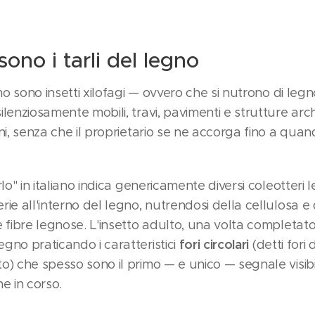
sono i tarli del legno
egno sono insetti xilofagi — ovvero che si nutrono di leg
ilenziosamente mobili, travi, pavimenti e strutture arc
nni, senza che il proprietario se ne accorga fino a quan
rlo" in italiano indica genericamente diversi coleotteri l
rie all'interno del legno, nutrendosi della cellulosa e
 fibre legnose. L'insetto adulto, una volta completato il
fori circolari
gno praticando i caratteristici
(detti fori d
o) che spesso sono il primo — e unico — segnale visibi
ne in corso.