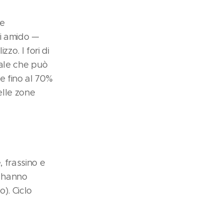
ce
di amido —
zzo. I fori di
rale che può
re fino al 70%
elle zone
, frassino e
i hanno
). Ciclo