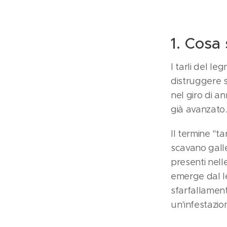
1. Cosa 
I tarli del l
distruggere s
nel giro di a
già avanzato.
Il termine "ta
scavano galle
presenti nelle
emerge dal le
sfarfallament
un'infestazio