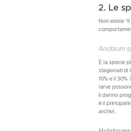
2. Le sp
Non esiste "il
comportamenti
Anobium pu
È la specie pi
stagionati di
10% e il 30%.
larve posson
il danno prog
è il principal
archivi.
Hylotrupes