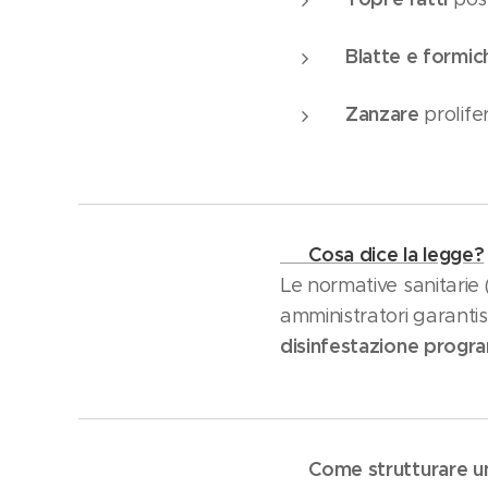
Blatte e formic
Zanzare
prolife
Cosa dice la legge?
➡️
Le normative sanitarie 
amministratori garantis
disinfestazione prog
Come strutturare un
➡️