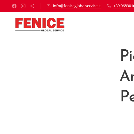
info@feniceglobalservice.it
+39 068901
Pi
A
Pe