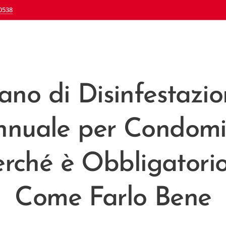
0538
ano di Disinfestazi
nnuale per Condomin
rché è Obbligatori
Come Farlo Bene