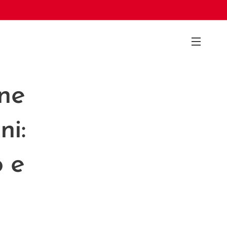
one
i:
o e