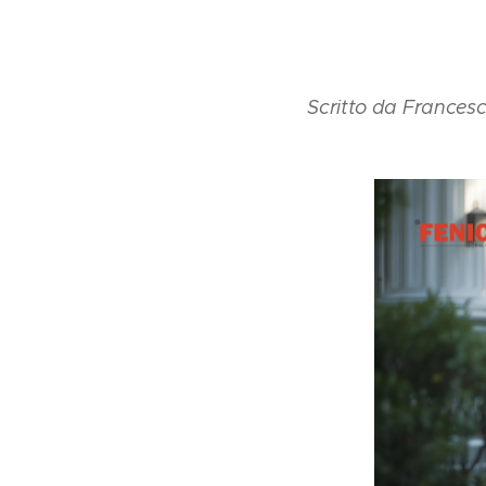
✍️
Scritto da
Frances