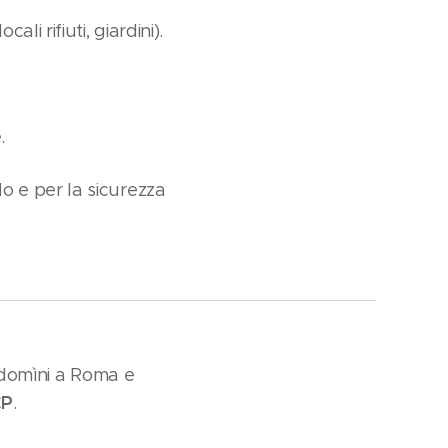
ali rifiuti, giardini).
.
lo e per la sicurezza
domìni a Roma e
CP
.