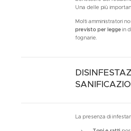
Una delle più importan
Molti amministratori 
previsto per legge
in d
fognarie.
DISINFESTA
SANIFICAZI
La presenza di infestan
Topi e ratti
poss