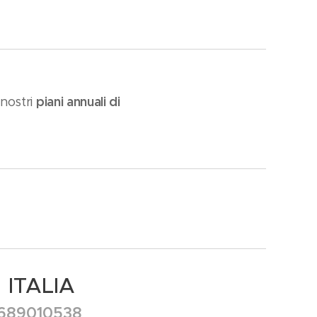
piani annuali di
 nostri
 ITALIA
689010538