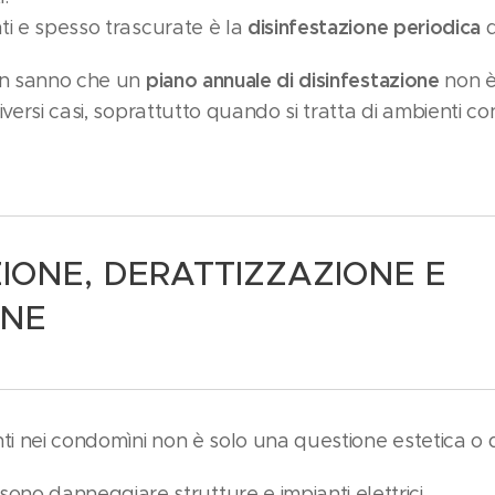
disinfestazione periodica
ti e spesso trascurate è la
d
piano annuale di disinfestazione
non sanno che un
non è
iversi casi, soprattutto quando si tratta di ambienti condi
ZIONE, DERATTIZZAZIONE E
ONE
ti nei condomìni non è solo una questione estetica o di
ono danneggiare strutture e impianti elettrici.