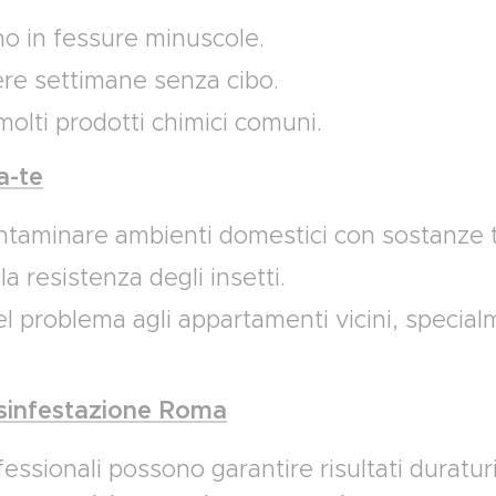
o in fessure minuscole.
re settimane senza cibo.
olti prodotti chimici comuni.
da-te
ontaminare ambienti domestici con sostanze 
 resistenza degli insetti.
el problema agli appartamenti vicini, special
disinfestazione Roma
fessionali possono garantire risultati duratur