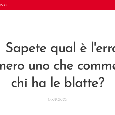
0538
 Sapete qual è l'err
mero uno che comme
chi ha le blatte?
17.09.2025