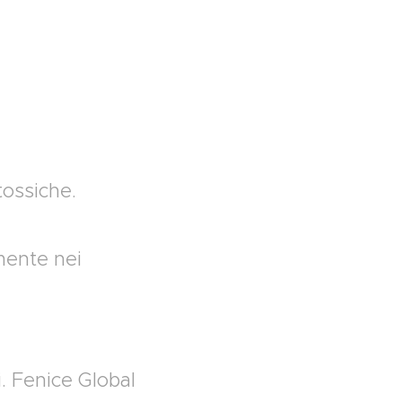
tossiche.
mente nei
i. Fenice Global