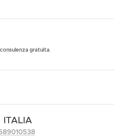
consulenza gratuita
.
 ITALIA
689010538