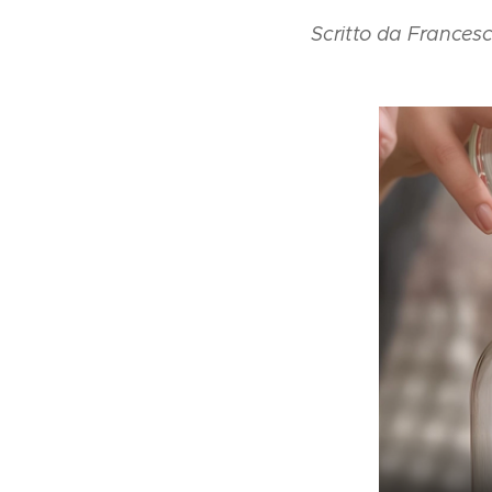
✍️
Scritto da
Frances