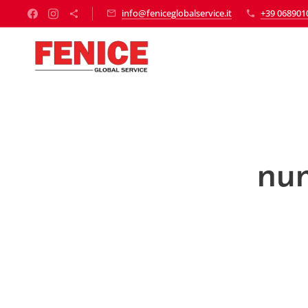
info@feniceglobalservice.it
+39 068901
🪳
nu