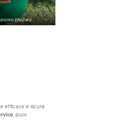
Zanzara EkoZanz
ne efficace e sicura
ervice
, puoi