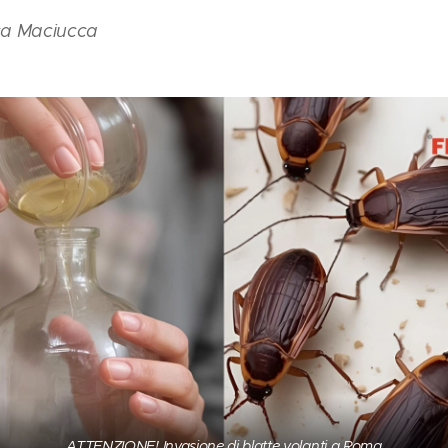
ca Maciucca
ATTENZIONE! Invasione di blatte volanti a Roma