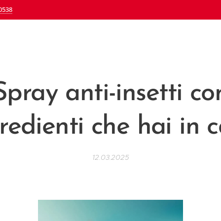
0538
Spray anti-insetti co
redienti che hai in 
12.03.2025