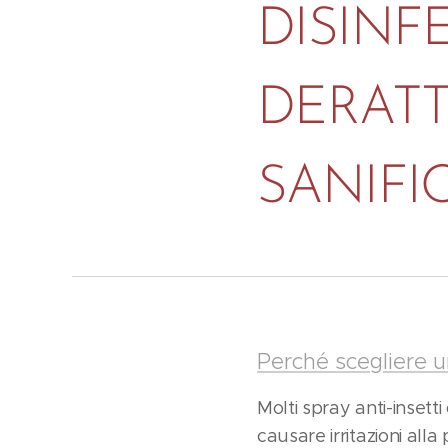
DISINF
DERATT
SANIFI
Perché scegliere u
Molti spray anti-inset
causare irritazioni alla