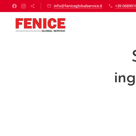
info@feniceglobalservice.it
+39 068901
ing