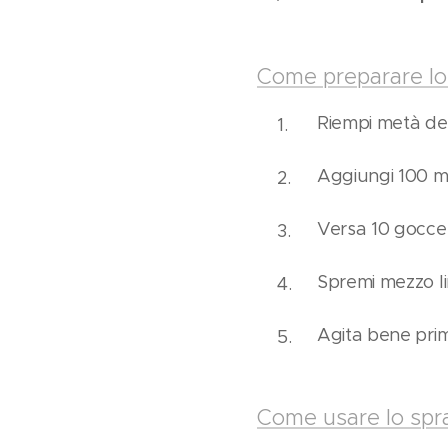
Come preparare lo
Riempi metà del
Aggiungi 100 ml
Versa 10 gocce d
Spremi mezzo li
Agita bene prima
Come usare lo spr