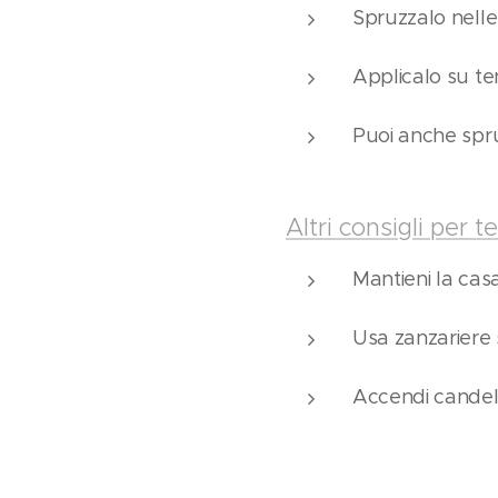
Spruzzalo nelle 
Applicalo su te
Puoi anche spruz
Altri consigli per t
Mantieni la casa
Usa zanzariere 
Accendi candele 