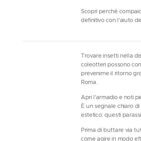
Scopri perché compaion
definitivo con l'aiuto d
Trovare insetti nella d
coleotteri possono con
prevenirne il ritorno gr
Roma.
Apri l'armadio e noti pi
È un segnale chiaro di 
estetico: questi parass
Prima di buttare via tu
come agire in modo eff