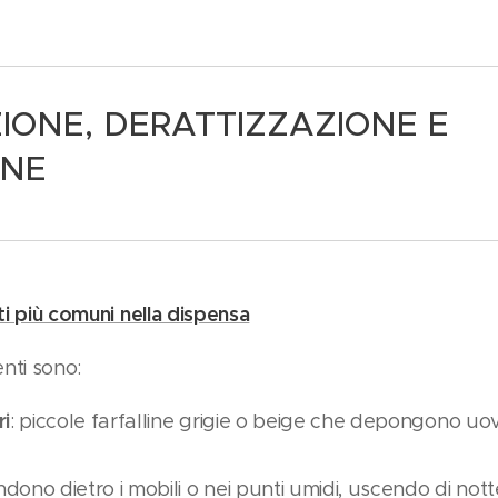
ZIONE, DERATTIZZAZIONE E
ONE
ti più comuni nella dispensa
enti sono:
ri
: piccole farfalline grigie o beige che depongono uov
ndono dietro i mobili o nei punti umidi, uscendo di nott