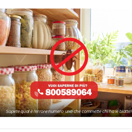
🪳 Sapete qual è l'errore numero uno che commette chi ha le blatte