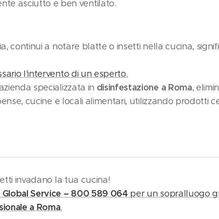
ente asciutto e ben ventilato.
a, continui a notare blatte o insetti nella cucina, signif
ario l'intervento di un esperto.
disinfestazione a Roma
 azienda specializzata in
, elim
pense, cucine e locali alimentari, utilizzando prodotti cer
setti invadano la tua cucina!
 Global Service – 800 589 064
per un sopralluogo gr
ssionale a Roma
.