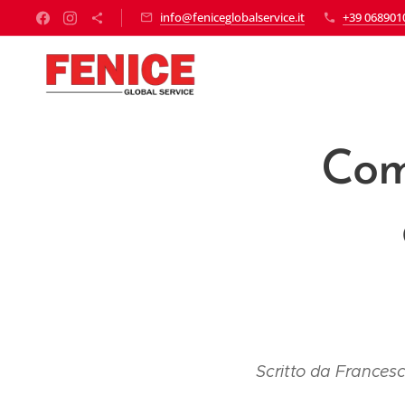
info@feniceglobalservice.it
+39 068901
Come
✍️
Scritto da
Frances