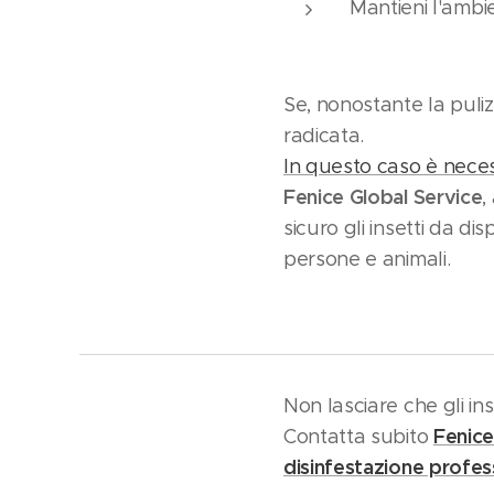
Mantieni l'ambi
Se, nonostante la pulizi
radicata.
In questo caso è necess
Fenice Global Service
,
sicuro gli insetti da dis
persone e animali.
Non lasciare che gli in
Fenice
Contatta subito
disinfestazione profe