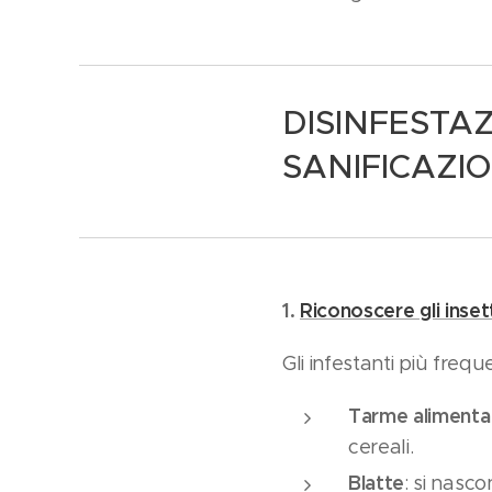
DISINFESTA
SANIFICAZI
1.
Riconoscere gli inset
Gli infestanti più frequ
Tarme alimenta
cereali.
Blatte
: si nasco