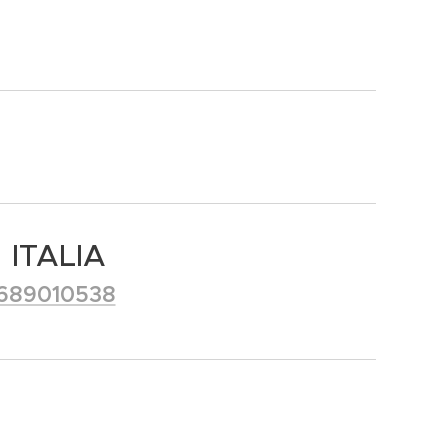
 ITALIA
689010538