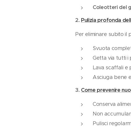
Coleotteri del g
2.
Pulizia profonda del
Per eliminare subito il
Svuota complet
Getta via tutti i
Lava scaffali e
Asciuga bene e 
3.
Come prevenire nuov
Conserva alimen
Non accumulare
Pulisci regolarm