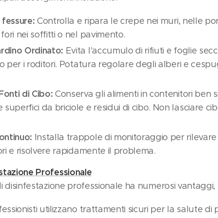
e fessure:
Controlla e ripara le crepe nei muri, nelle por
ori nei soffitti o nel pavimento.
ardino Ordinato:
Evita l'accumulo di rifiuti e foglie s
io per i roditori. Potatura regolare degli alberi e cespug
Fonti di Cibo:
Conserva gli alimenti in contenitori ben sig
superfici da briciole e residui di cibo. Non lasciare ci
ontinuo:
Installa trappole di monitoraggio per rilevare
tori e risolvere rapidamente il problema.
estazione Professionale
 di disinfestazione professionale ha numerosi vantaggi, t
fessionisti utilizzano trattamenti sicuri per la salute di