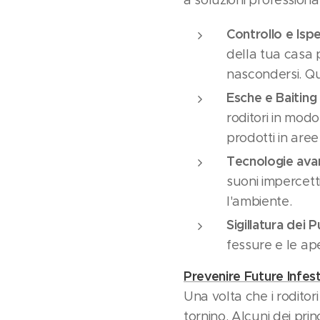
Controllo e Isp
della tua casa p
nascondersi. Qu
Esche e Baiting
roditori in modo
prodotti in aree
Tecnologie ava
suoni impercetti
l'ambiente.
Sigillatura dei P
fessure e le ap
Prevenire Future Infest
Una volta che i roditor
tornino. Alcuni dei pri