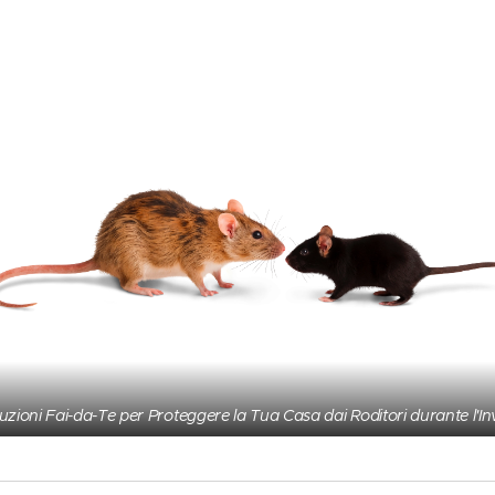
uzioni Fai-da-Te per Proteggere la Tua Casa dai Roditori durante l'I