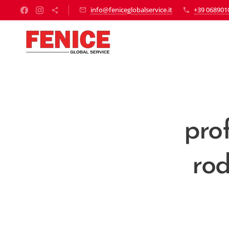
info@feniceglobalservice.it
+39 068901
prof
rod