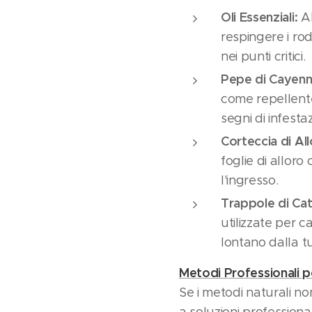
Oli Essenziali:
Al
respingere i rodi
nei punti critici.
Pepe di Cayenna
come repellente
segni di infesta
Corteccia di All
foglie di alloro
l'ingresso.
Trappole di Ca
utilizzate per c
lontano dalla t
Metodi Professionali pe
Se i metodi naturali no
a soluzioni professiona