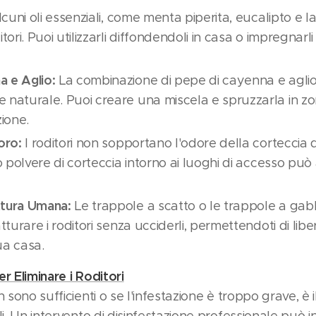
cuni oli essenziali, come menta piperita, eucalipto e l
tori. Puoi utilizzarli diffondendoli in casa o impregnarli
 e Aglio:
La combinazione di pepe di cayenna e aglio 
 naturale. Puoi creare una miscela e spruzzarla in z
zione.
oro:
I roditori non sopportano l'odore della corteccia di
 o polvere di corteccia intorno ai luoghi di accesso può
ttura Umana:
Le trappole a scatto o le trappole a ga
atturare i roditori senza ucciderli, permettendoti di libe
ua casa.
r Eliminare i Roditori
n sono sufficienti o se l'infestazione è troppo grave, è 
li. Un intervento di disinfestazione professionale può i