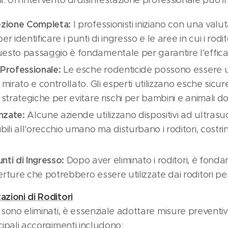
ezione Completa:
I professionisti iniziano con una val
er identificare i punti di ingresso e le aree in cui i rod
esto passaggio è fondamentale per garantire l'effica
 Professionale:
Le esche rodenticide possono essere uti
 mirato e controllato. Gli esperti utilizzano esche sicur
 strategiche per evitare rischi per bambini e animali do
nzate:
Alcune aziende utilizzano dispositivi ad ultras
bili all'orecchio umano ma disturbano i roditori, costri
unti di Ingresso:
Dopo aver eliminato i roditori, è fondam
erture che potrebbero essere utilizzate dai roditori 
azioni di Roditori
i sono eliminati, è essenziale adottare misure preventi
ncipali accorgimenti includono: