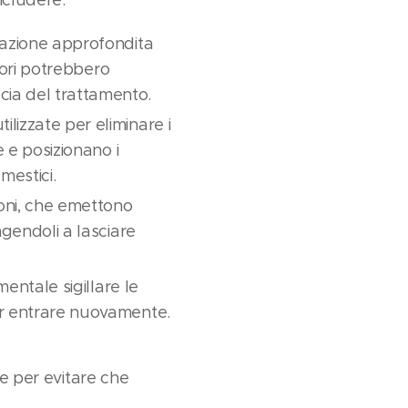
utazione approfondita
itori potrebbero
cia del trattamento.
lizzate per eliminare i
e e posizionano i
mestici.
uoni, che emettono
ngendoli a lasciare
entale sigillare le
per entrare nuovamente.
ve per evitare che